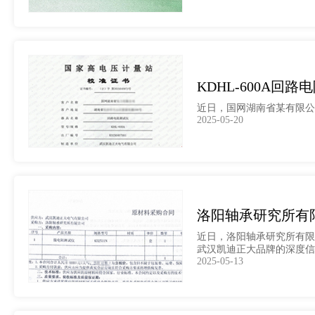
KDHL-600A回
近日，国网湖南省某有限公
2025-05-20
洛阳轴承研究所有
近日，洛阳轴承研究所有限
武汉凯迪正大品牌的深度信
2025-05-13