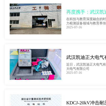
再度携手：武汉凯迪正
在科技与教育深度融合的时
力检测设备领域与教育界传
2025-07-16
武汉凯迪正大电气有
近日，武汉凯迪正大电气有
大电气有限公司
2025-07-16
KDCJ-20kV冲