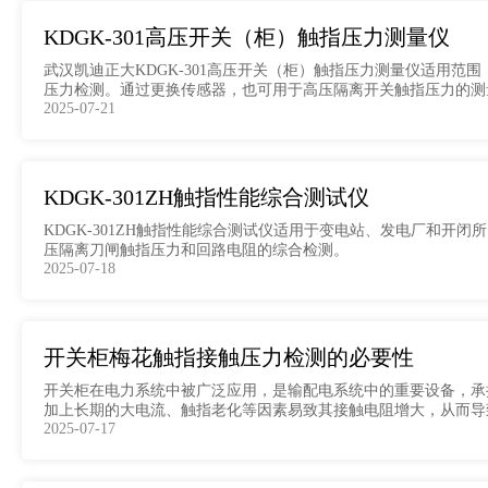
KDGK-301高压开关（柜）触指压力测量仪
武汉凯迪正大KDGK-301高压开关（柜）触指压力测量仪适用
压力检测。通过更换传感器，也可用于高压隔离开关触指压力的测
2025-07-21
KDGK-301ZH触指性能综合测试仪
KDGK-301ZH触指性能综合测试仪适用于变电站、发电厂和
压隔离刀闸触指压力和回路电阻的综合检测。
2025-07-18
开关柜梅花触指接触压力检测的必要性
开关柜在电力系统中被广泛应用，是输配电系统中的重要设备，承
加上长期的大电流、触指老化等因素易致其接触电阻增大，从而导
2025-07-17