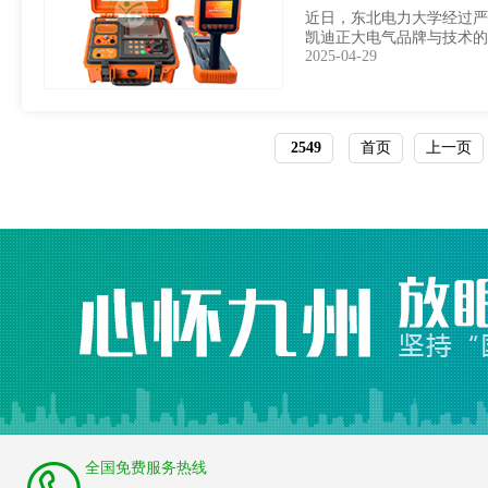
近日，东北电力大学经过严
凯迪正大电气品牌与技术的
2025-04-29
2549
首页
上一页
全国免费服务热线