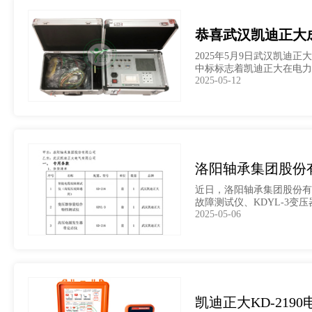
恭喜武汉凯迪正大
2025年5月9日武汉凯
中标标志着凯迪正大在电力
2025-05-12
洛阳轴承集团股份
近日，洛阳轴承集团股份有
故障测试仪、KDYL-3变压
2025-05-06
凯迪正大KD-21