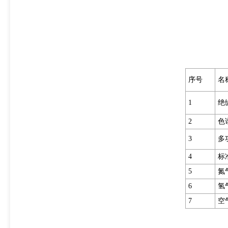
序号
名
1
绝
2
色
3
多
4
标
5
氮
6
氢
7
空