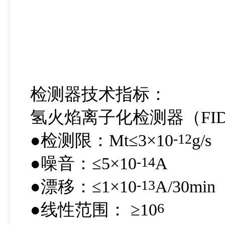
检测器技术指标：
氢火焰离子化检测器（FI
●检测限：Mt≤3×10
-12
g/
●噪音：≤5×10
-14
A
●漂移：≤1×10
-13
A/30min
●线性范围： ≥10
6