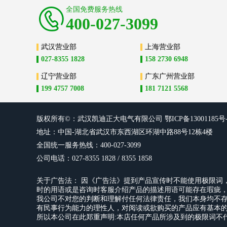
全国免费服务热线
400-027-3099
武汉营业部
上海营业部
027-8355 1828
158 2730 6948
辽宁营业部
广东广州营业部
199 4757 7008
181 7121 5568
版权所有©：武汉凯迪正大电气有限
公司
鄂ICP备13001185号
地址：中国-湖北省武汉市东西湖区环湖中路88号12栋4楼
全国统一服务热线：400-027-3099
公司电话：027-8355 1828 / 8355 1858
关于广告法： 因《广告法》提到产品宣传时不能使用极限词，明令禁
时的用语或是咨询时客服介绍产品的描述用语可能存在瑕疵
我公司不对您的判断和理解付任何法律责任，我们本身均不
有民事行为能力的理性人，对阅读或欲购买的产品应有基本
所以本公司在此郑重声明:本店任何产品所涉及到的极限词不