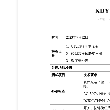
KDY
作者：
时间
2023年7月12日
1、UT209钳形电流表
检验设
2、轻型高压试验变压器
备
3、数字毫秒表
外观功能检测
测试项目
技术要求
表面光洁平整、
晰。
外观检查
AC1500V/1分
DC500V/1分钟,
开关、按键旋纽