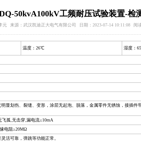
DQ-50kvA100kV工频耐压试验装置-
李元
来源：武汉凯迪正大电气有限公司
日期：2023-07-14 10:11:08
阅
温度：26℃
湿度：6
无明显划伤、裂缝、变形，涂层无起泡、脱落，金属零件无锈蚀，接插件
钟,无飞孤,无击穿,漏电流≤10mA
绝缘电阻≥20MΩ
应灵活可靠，弹跳等功能正常。