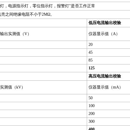
示灯，电源指示灯，零位指示灯，报警灯”是否工作正常
壳之间绝缘电阻不小于2MΩ。
低
压电
流输出校验
输出实测值（V）
仪器显示值（A）
20
45
85
125
高
压电
流输出校验
实测值（kV）
仪器显示值（mA）
50
100
200
300
400