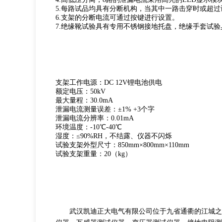
5.每路试品均具有分断机构，当其中一路击穿时或超
6.支架的分断电流可通过按键进行设置。
7.绝缘靴试验具有专用不锈钢接地托盘，绝缘手套试
支架工作电源：DC 12V锂电池供电
额定电压：50kV
最大量程：30.0mA
泄漏电流测量误差：±1% +3个字
泄漏电流分辨率：0.01mA
环境温度：-10℃-40℃
湿度：≤90%RH，不结露、仪器不闪烁
试验支架外型尺寸：850mm×800mm×110mm
试验支架重量：20（kg）
武汉凯迪正大电气有限公司位于九省通衢的江城之都的