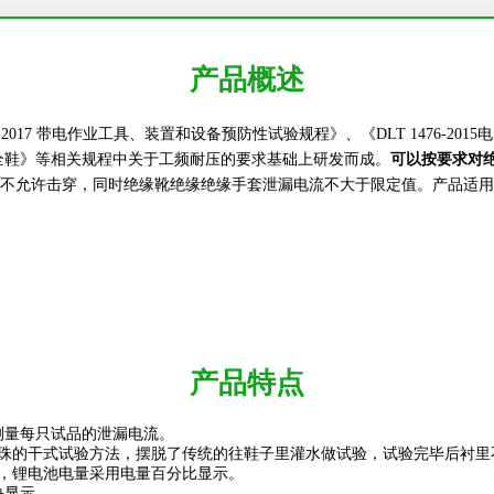
产品概述
17 带电作业工具、装置和设备预防性试验规程》、《DLT 1476-2015电力
护 安全鞋》等相关规程中关于工频耐压的要求基础上研发而成。
可以按要求对
不允许击穿，同时绝缘靴绝缘绝缘手套泄漏电流不大于限定值。产品适用
产品特点
测量每只试品的泄漏电流。
钢珠的干式试验方法，摆脱了传统的往鞋子里灌水做试验，试验完毕后衬里
电，锂电池电量采用电量百分比显示。
块显示。