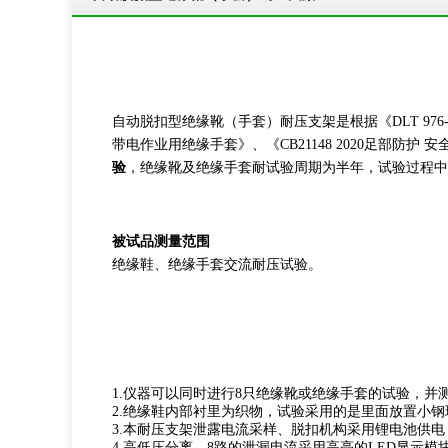
自动脱扣型绝缘靴（手套）耐压支架是根据《DLT 976-20
带电作业用绝缘手套》、《CB21148 2020足部防
验
，绝缘靴及绝缘手套耐试验周期为半年，试验过程中
被试品测量范围
绝缘鞋、绝缘手套交流耐压试验。
1.仪器可以同时进行8只绝缘靴或绝缘手套的试验，并
2.绝缘鞋内部衬里为织物，试验采用的是里面放置小
3.本耐压支架泄露电流采样、脱扣机构采用锂电池供
4.高低压分离，8路的泄漏电流采用高亮的LED显示模